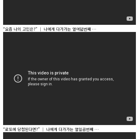
“요즘 나의 고민은?” │ 나에게 다가가는 열여덟번째 …
“로또에 당첨된다면?” │ 나에게 다가가는 열일곱번째 …