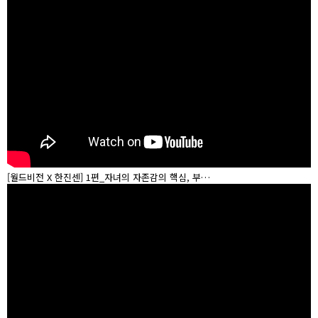
[월드비전 X 한진센] 1편_자녀의 자존감의 핵심, 부…