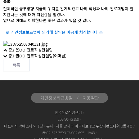
본문
전체적인 공부방향 지금의 위치를 알게되었고 나의 적성과 나의 진로희망이 일
치한다는 것에 대해 자신감을 얻었다.
앞으로 이대로 이행한다면 좋은 결과가 있을 것 같다.
※ 개인정보보호법에 의거해 실명은 비공개 처리합니다 ※
중3 윤OO 진로적성컨설팅
중3 권OO 진로적성컨설팅(어머님)
목록
개인정보취급방침
/
이용약관
한국진로적성센터
/
138-90-72168
/
대표이사 박에스더 외 1명
/
본사 : 서울 강서구 마곡서로 152 두산더랜드타워 B동 4층
/
☏ 02-523-7523
FAX 02-6951-1843
/