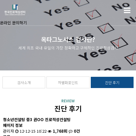
온라인 문의하기
옥타그노시스 검사란?
세계 최초 국내 유일의 가장 정확하고 구체적인 진로적성검사
검사소개
차별화포인트
진단 후기
REVIEW
진단 후기
청소년컨설팅
중3 권OO 진로적성컨설팅
페이지 정보
관리자
12-12-15 10:22
1,768회
0건